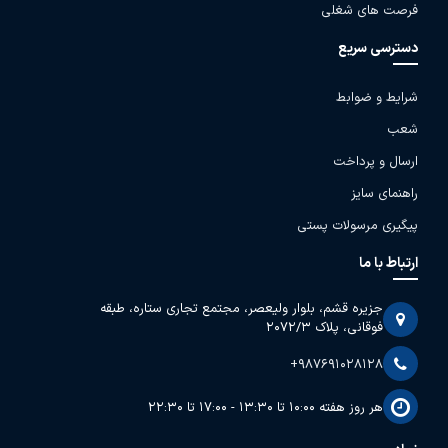
فرصت های شغلی
دسترسی سریع
شرایط و ضوابط
شعب
ارسال و پرداخت
راهنمای سایز
پیگیری مرسولات پستی
ارتباط با ما
جزیره قشم، بلوار ولیعصر، مجتمع تجاری ستاره، طبقه
فوقانی، پلاک 2072/3
+987691028128
هر روز هفته 10:00 تا 13:30 - 17:00 تا 22:30