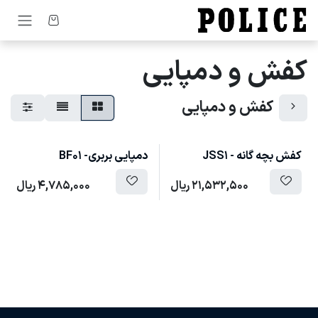
رف نظر و مشاهده محتوا
کفش و دمپایی
کفش و دمپایی
کفش بچه گانه - JSS1
دمپایی بربری- BF01
21,532,500
ریال
4,785,000
ریال