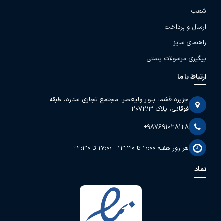
شعب
ارسال و پرداخت
راهنمای سایز
پیگیری مرسولات پستی
ارتباط با ما
جزیره قشم، بلوار ولیعصر، مجتمع تجاری ستاره، طبقه
فوقانی، پلاک 2072/3
+987691028128
هر روز هفته 10:00 تا 13:30 - 17:00 تا 22:30
نماد