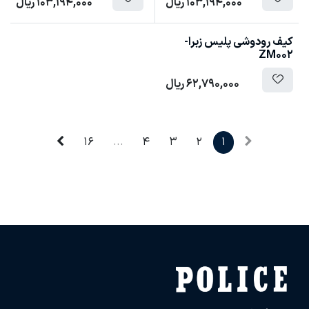
103,194,000
ریال
103,194,000
ریال
کیف رودوشی پلیس زبرا-
ZM002
62,790,000
ریال
16
...
4
3
2
1