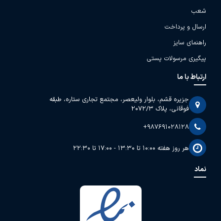
شعب
ارسال و پرداخت
راهنمای سایز
پیگیری مرسولات پستی
ارتباط با ما
جزیره قشم، بلوار ولیعصر، مجتمع تجاری ستاره، طبقه
فوقانی، پلاک 2072/3
+987691028128
هر روز هفته 10:00 تا 13:30 - 17:00 تا 22:30
نماد