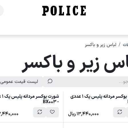
خانه
فروشگاه
محصولات
برندهای ما
تماس با ما
ت
لباس زیر و باکسر
اس زیر و باکسر
لیست قیمت عمومی
شورت بوکسر مردانه پلیس پک 1 عددی
شورت ب
- BX003
13,440,000
ریال
3,440,000