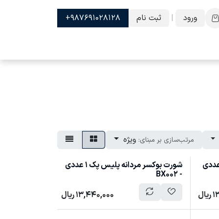
ورود
|
ثبت نام
987691028128+
ویژه
مرتب‌سازی بر مبنای:
وکسر مردانه پلیس پک 1 عددی
شورت بوکسر مردانه پلیس پک 1 عددی
- BX002
1
ریال
13,440,000
ریال