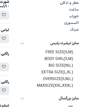
عطر و ادکلن
- BX001/1
ساعت
جوراب
اکسسوری
عینک
لباس زیر ب
سایز تیشرت پلیس
FREE SIZE(S,M)
رکابی م
BODY GIRL(S,M)
BIG SIZE(M,L)
EXTRA SIZE(L,XL)
OVERSIZE(S,M,L)
رکابی پلیس 
MAXSIZE(XXL,XXXL)
سایز بزرگسال
تیشرت 