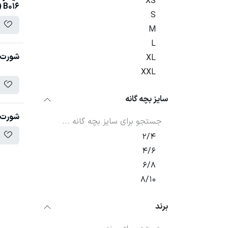
XS
B016 (بیگ سایز)
S
M
L
شورت مرد
XL
XXL
سایز بچه گانه
شورت مردا
2/4
4/6
6/8
8/10
برند