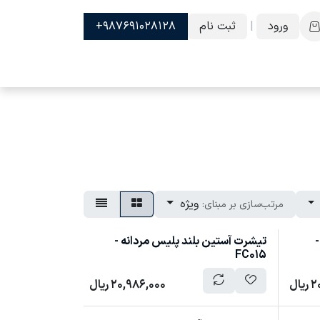
ورود
|
ثبت نام
987691028128+
ویژه
مرتب‌سازی بر مبنای:
-
تیشرت آستین بلند پلیس مردانه -
FC015
2
ریال
20,986,000
ریال