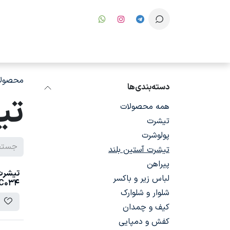
رف نظر و مشاهده محتوا
محصولا
دسته‌بندی‌ها
تی
همه محصولات
تیشرت
پولوشرت
تیشرت آستین بلند
پیراهن
تیشرت 
لباس زیر و باکسر
C034
شلوار و شلوارک
کیف و چمدان
کفش و دمپایی