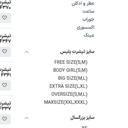
تیشرت 
عطر و ادکلن
F370
ساعت
جوراب
اکسسوری
عینک
تیشرت 
F367
سایز تیشرت پلیس
FREE SIZE(S,M)
تیشرت 
BODY GIRL(S,M)
F361
BIG SIZE(M,L)
EXTRA SIZE(L,XL)
OVERSIZE(S,M,L)
MAXSIZE(XXL,XXXL)
تیشرت 
F337
سایز بزرگسال