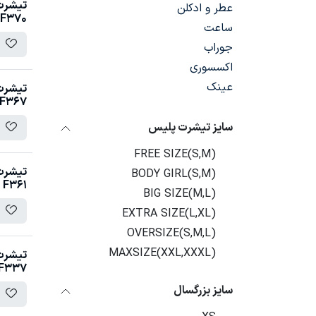
تیشرت 
عطر و ادکلن
F370
ساعت
جوراب
اکسسوری
عینک
تیشرت 
F367
سایز تیشرت پلیس
FREE SIZE(S,M)
تیشرت 
BODY GIRL(S,M)
F361
BIG SIZE(M,L)
EXTRA SIZE(L,XL)
OVERSIZE(S,M,L)
MAXSIZE(XXL,XXXL)
تیشرت 
F337
سایز بزرگسال