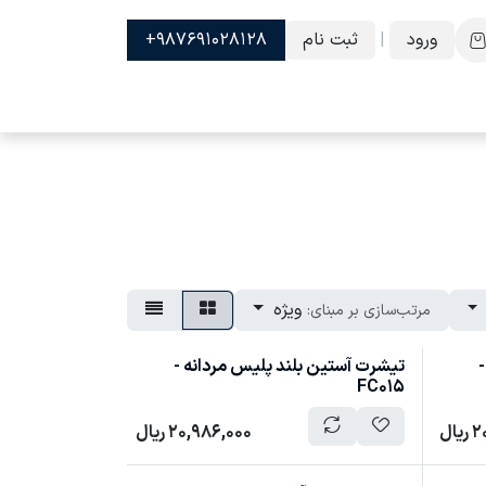
ورود
|
ثبت نام
987691028128+
ویژه
مرتب‌سازی بر مبنای:
-
تیشرت آستین بلند پلیس مردانه -
FC015
2
ریال
20,986,000
ریال