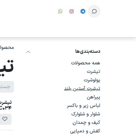
رف نظر و مشاهده محتوا
محصولا
دسته‌بندی‌ها
تی
همه محصولات
تیشرت
پولوشرت
تیشرت آستین بلند
پیراهن
تیشرت 
لباس زیر و باکسر
C034
شلوار و شلوارک
کیف و چمدان
کفش و دمپایی