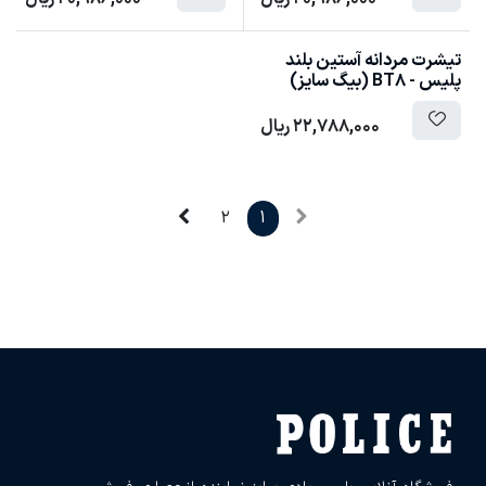
تیشرت مردانه آستین بلند
پلیس - BT8 (بیگ سایز)
22,788,000
ریال
2
1