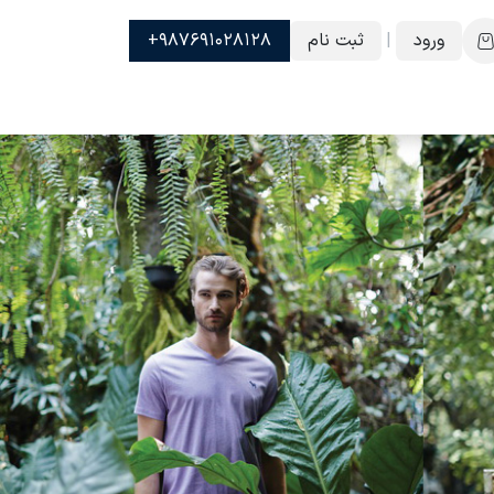
ورود
|
ثبت نام
987691028128+