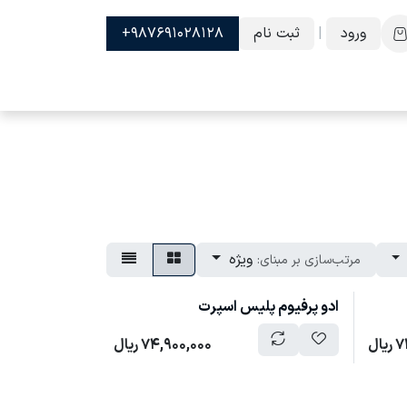
ورود
|
ثبت نام
987691028128+
ویژه
مرتب‌سازی بر مبنای:
ادو پرفیوم پلیس اسپرت
7
ریال
74,900,000
ریال