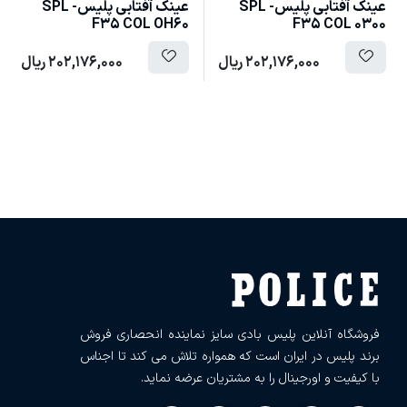
عینک آفتابی پلیس- SPL
عینک آفتابی پلیس- SPL
F35 COL OH60
F35 COL 0300
202,176,000
ریال
202,176,000
ریال
فروشگاه آنلاین پلیس بادی سایز نماینده انحصاری فروش
برند پلیس در ایران است که همواره تلاش می کند تا اجناس
با کیفیت و اورجینال را به مشتریان عرضه نماید.