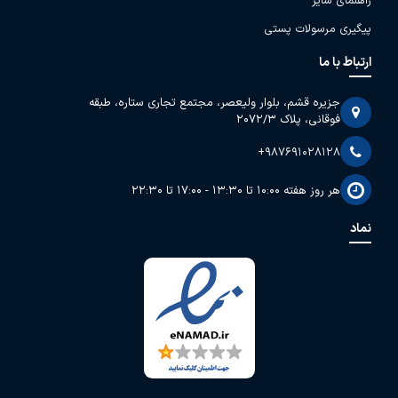
راهنمای سایز
پیگیری مرسولات پستی
ارتباط با ما
جزیره قشم، بلوار ولیعصر، مجتمع تجاری ستاره، طبقه
فوقانی، پلاک 2072/3
+987691028128
هر روز هفته 10:00 تا 13:30 - 17:00 تا 22:30
نماد