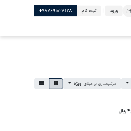
ورود
|
ثبت نام
987691028128+
ویژه
مرتب‌سازی بر مبنای:
4
ریال