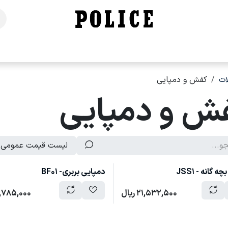
خانه
فروشگاه
محصولات
برندهای ما
تماس با ما
ت
کفش و دمپایی
ش و دمپایی
لیست قیمت عمومی
 گانه - JSS1
دمپایی بربری- BF01
21,532,500
ریال
,785,000