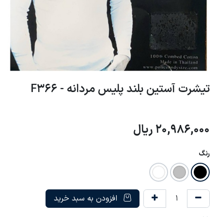
تیشرت آستین بلند پلیس مردانه - F366
20,986,000
ریال
رنگ
افزودن به سبد خرید