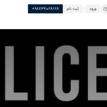
ورود
|
ثبت نام
987691028128+