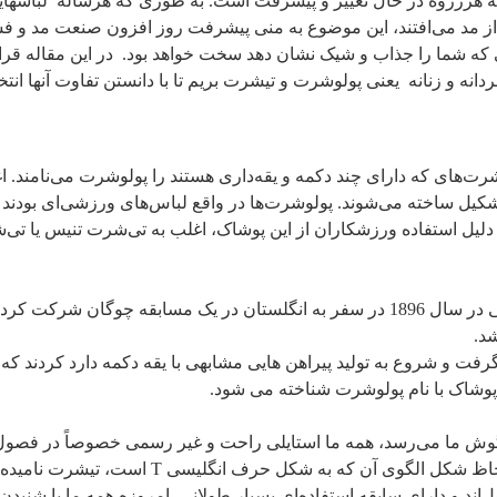
ه هررزوه در حال تغییر و پیشرفت است. به طوری که هرساله لباسهای
 از مد می‌افتند، این موضوع به منی پیشرفت روز افزون صنعت مد و 
که شما را جذاب و شیک نشان دهد سخت خواهد بود. در این مقاله قر
انه و زنانه یعنی پولوشرت و تیشرت بریم تا با دانستن تفاوت آنها انت
های که دارای چند دکمه و یقه‌داری هستند را پولوشرت می‌نامند. اغ
شکیل ساخته می‌شوند. پولوشرت‌ها در واقع لباس‌های ورزشی‌ای بودند 
 دلیل استفاده ورزشکاران از این پوشاک، اغلب به تی‌شرت تنیس یا ت
یک مغازه دار آمریکایی در سال 1896 در سفر به انگلستان در یک مسابقه چوگان ش
شد.
 گرفت و شروع به تولید پیراهن هایی مشابهی با یقه دکمه دارد کردند که
وشاک با نام پولوشرت شناخته می شود.
وش ما می‌رسد، همه ما استایلی راحت و غیر رسمی خصوصاً در فصول 
یاد می‌آوریم، که به لحاظ شکل الگوی آن که به شکل حرف انگلی
‌اند و دارای سابقه استفاده‌ای بسیار طولانی. امروزه همه ما با شنیدن