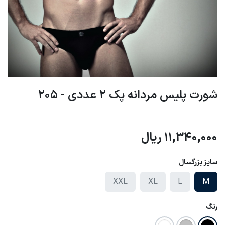
شورت پلیس مردانه پک 2 عددی - 205
11,340,000
ریال
سایز بزرگسال
XXL
XL
L
M
رنگ