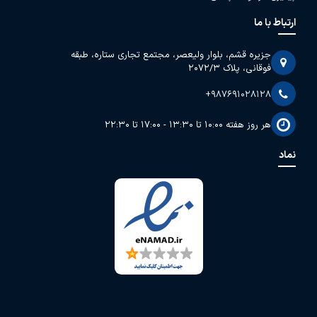
ارتباط با ما
جزیره قشم، بلوار ولیعصر، مجتمع تجاری ستاره، طبقه
فوقانی، پلاک 2072/3
+987691028128
هر روز هفته 10:00 تا 13:30 - 17:00 تا 22:30
نماد