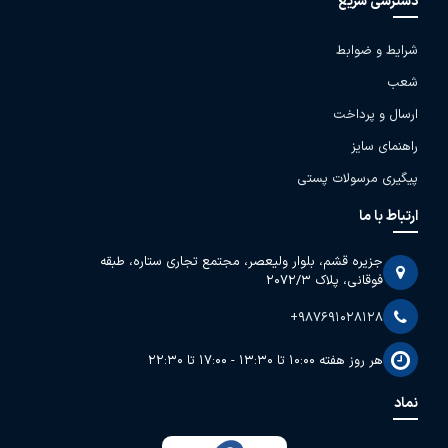
دسترسی سریع
شرایط و ضوابط
شعب
ارسال و پرداخت
راهنمای سایز
پیگیری مرسولات پستی
ارتباط با ما
جزیره قشم، بلوار ولیعصر، مجتمع تجاری ستاره، طبقه
فوقانی، پلاک 2072/3
+987691028128
هر روز هفته 10:00 تا 13:30 - 17:00 تا 22:30
نماد