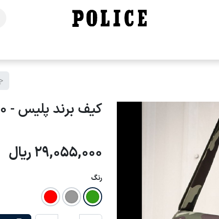
خانه
فروشگاه
محصولات
برندهای ما
تماس با ما
کیف برند پلیس - B10
29,055,000
ریال
رنگ