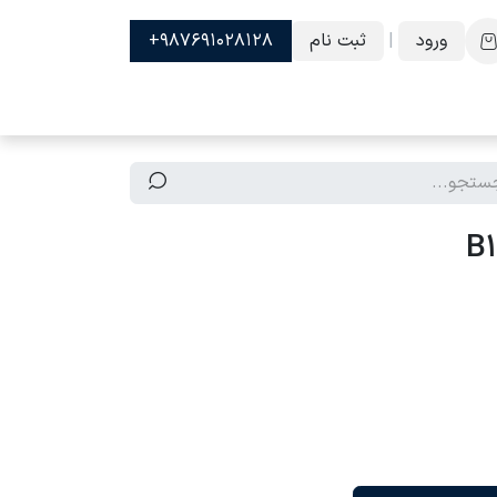
ورود
|
ثبت نام
987691028128+