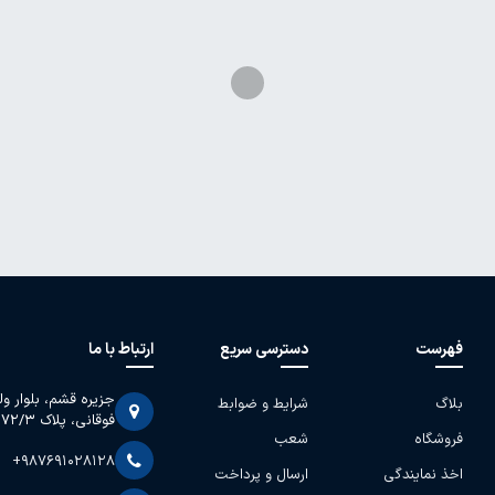
فهرست
دسترسی سریع
ارتباط با ما
جزیره قشم، بلوار و
بلاگ
شرایط و ضوابط
فوقانی، پلاک 2072/3
فروشگاه
شعب
+987691028128
اخذ نمایندگی
ارسال و پرداخت