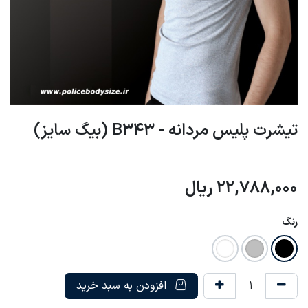
تیشرت پلیس مردانه - B343 (بیگ سایز)
22,788,000
ریال
رنگ
افزودن به سبد خرید