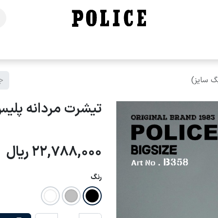
خانه
فروشگاه
محصولات
برندهای ما
تماس با ما
تیشرت مردانه پلیس - B358 (بیگ 
22,788,000
ریال
رنگ