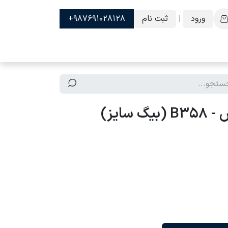
ورود
|
ثبت نام
987691028128+
سایز)