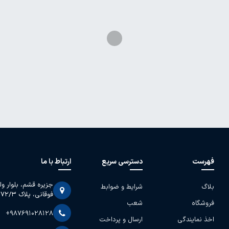
فهرست
دسترسی سریع
ارتباط با ما
جزیره قشم، بلوار و
بلاگ
شرایط و ضوابط
فوقانی، پلاک 2072/3
فروشگاه
شعب
+987691028128
اخذ نمایندگی
ارسال و پرداخت