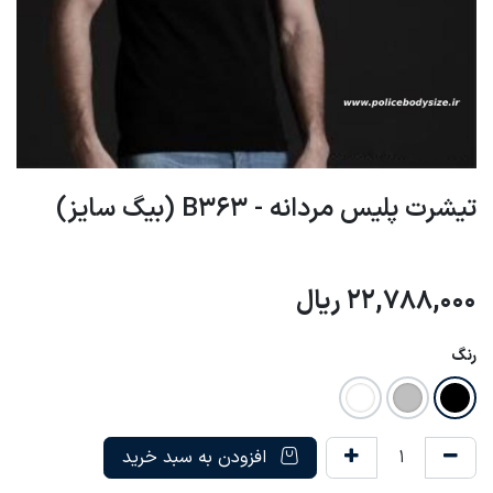
تیشرت پلیس مردانه - B363 (بیگ سایز)
22,788,000
ریال
رنگ
افزودن به سبد خرید