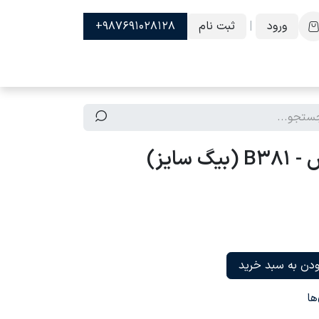
ورود
|
ثبت نام
987691028128+
سایز)
دن به سبد خرید