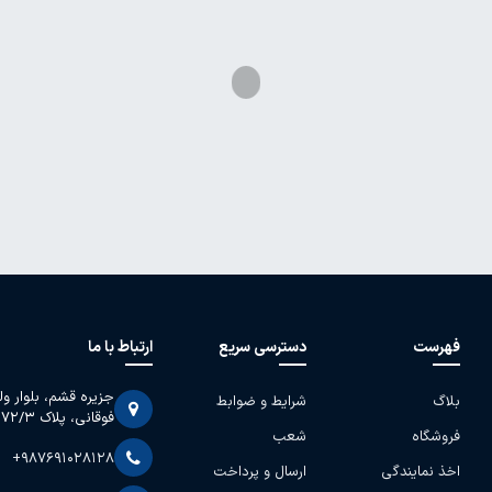
فهرست
دسترسی سریع
ارتباط با ما
جزیره قشم، بلوار و
بلاگ
شرایط و ضوابط
فوقانی، پلاک 2072/3
فروشگاه
شعب
+987691028128
اخذ نمایندگی
ارسال و پرداخت