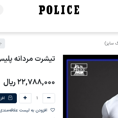
خانه
فروشگاه
محصولات
برندهای ما
تماس با ما
تیشرت مردانه پلیس - B381 (بیگ 
22,788,000
ریال
افزو
افزودن به لیست علاقه‌مندی‌ها