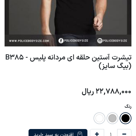
تیشرت آستین حلقه ای مردانه پلیس - B385
(بیگ سایز)
22,788,000
ریال
رنگ
افزودن به سبد خرید