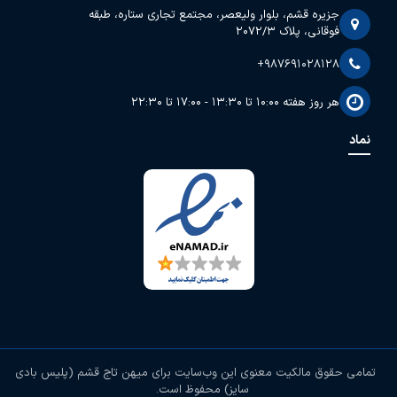
جزیره قشم، بلوار ولیعصر، مجتمع تجاری ستاره، طبقه
فوقانی، پلاک 2072/3
+987691028128
هر روز هفته 10:00 تا 13:30 - 17:00 تا 22:30
نماد
تمامی حقوق مالکیت معنوی این وب‌سایت برای
میهن تاج قشم (پلیس بادی
سایز)
محفوظ است.