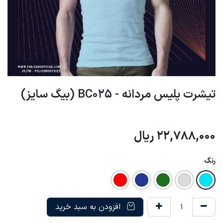
تیشرت پلیس مردانه - BC025 (بیگ سایز)
22,788,000
ریال
رنگ
افزودن به سبد خرید