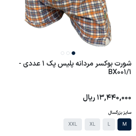
شورت بوکسر مردانه پلیس پک 1 عددی -
BX001/1
13,440,000
ریال
سایز بزرگسال
XXL
XL
L
M