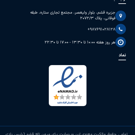
جزیره قشم، بلوار ولیعصر، مجتمع تجاری ستاره، طبقه
فوقانی، پلاک 2072/3
+987691028128
هر روز هفته 10:00 تا 13:30 - 17:00 تا 22:30
نماد
تمامی حقوق مالکیت معنوی این وب‌سایت برای
میهن تاج قشم (پلیس بادی