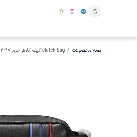
رف نظر و مشاهده محتوا
همه محصولات
clutch bag کیف کلاچ چرم FL-V2217