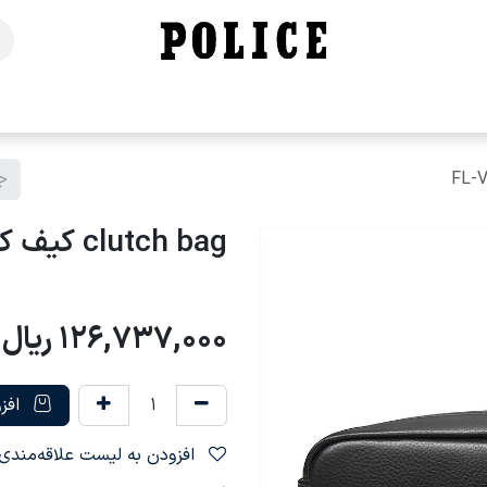
خانه
فروشگاه
محصولات
برندهای ما
تماس با ما
clutch bag کیف کلاچ چرم FL-V2217
126,737,000
ریال
افزو
افزودن به لیست علاقه‌مندی‌ها