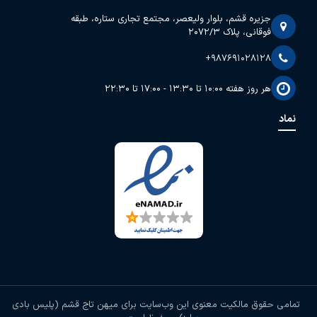
جزیره قشم، بلوار ولیعصر، مجتمع تجاری ستاره، طبقه
فوقانی، پلاک 2072/3
+987691028128
هر روز هفته 10:00 تا 13:30 - 17:00 تا 22:30
نماد
تمامی حقوق مالکیت معنوی این وب‌سایت برای
میهن تاج قشم (پلیس بادی