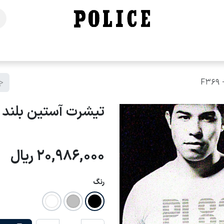
خانه
فروشگاه
محصولات
برندهای ما
تماس با ما
F
تیشرت آستین بلند پلی
20,986,000
ریال
رنگ