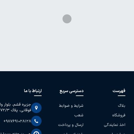
فهرست
دسترسی سریع
ارتباط با ما
جزیره قشم، بلوار و
بلاگ
شرایط و ضوابط
فوقانی، پلاک 2072/3
فروشگاه
شعب
+987691028128
اخذ نمایندگی
ارسال و پرداخت