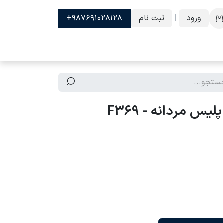
ورود
|
ثبت نام
987691028128+
س مردانه - F369