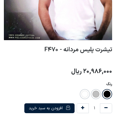
تیشرت پلیس مردانه - F470
20,986,000
ریال
رنگ
افزودن به سبد خرید