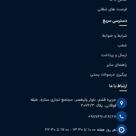
فرصت های شغلی
دسترسی سریع
شرایط و ضوابط
شعب
ارسال و پرداخت
راهنمای سایز
پیگیری مرسولات پستی
ارتباط با ما
جزیره قشم، بلوار ولیعصر، مجتمع تجاری ستاره، طبقه
فوقانی، پلاک 2072/3
+987691028128
هر روز هفته 10:00 تا 13:30 - 17:00 تا 22:30