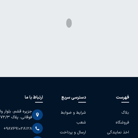
فهرست
دسترسی سریع
ارتباط با ما
جزیره قشم، بلوار و
بلاگ
شرایط و ضوابط
فوقانی، پلاک 2072/3
فروشگاه
شعب
+987691028128
اخذ نمایندگی
ارسال و پرداخت