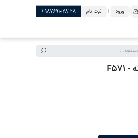
ورود
|
ثبت نام
987691028128+
F57