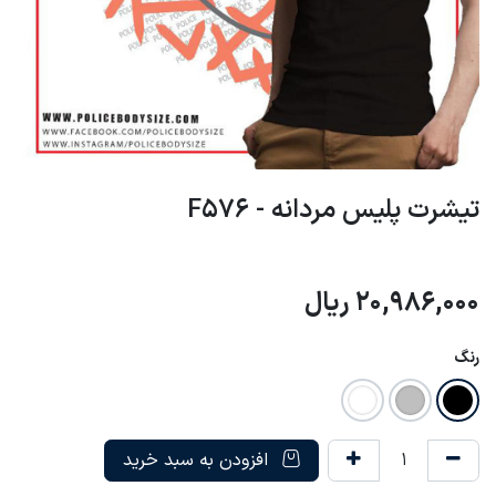
تیشرت پلیس مردانه - F576
20,986,000
ریال
رنگ
افزودن به سبد خرید