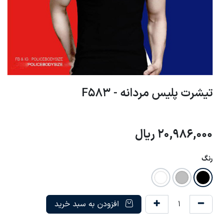
تیشرت پلیس مردانه - F583
20,986,000
ریال
رنگ
افزودن به سبد خرید