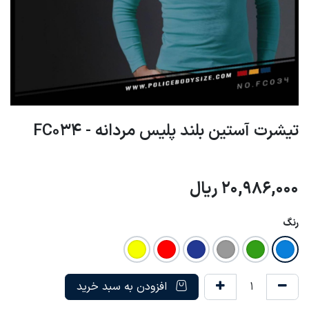
تیشرت آستین بلند پلیس مردانه - FC034
20,986,000
ریال
رنگ
افزودن به سبد خرید