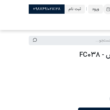
ورود
|
ثبت نام
987691028128+
FC03