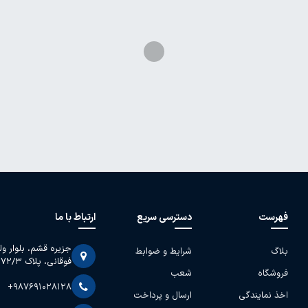
فهرست
دسترسی سریع
ارتباط با ما
جزیره قشم، بلوار و
بلاگ
شرایط و ضوابط
فوقانی، پلاک 2072/3
فروشگاه
شعب
+987691028128
اخذ نمایندگی
ارسال و پرداخت