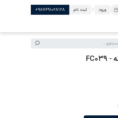
ورود
|
ثبت نام
987691028128+
FC03