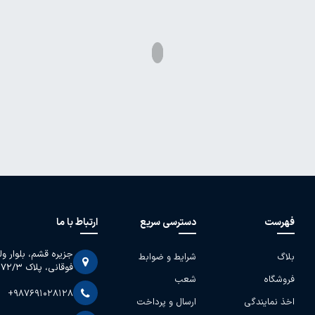
فهرست
دسترسی سریع
ارتباط با ما
جزیره قشم، بلوار و
بلاگ
شرایط و ضوابط
فوقانی، پلاک 2072/3
فروشگاه
شعب
+987691028128
اخذ نمایندگی
ارسال و پرداخت