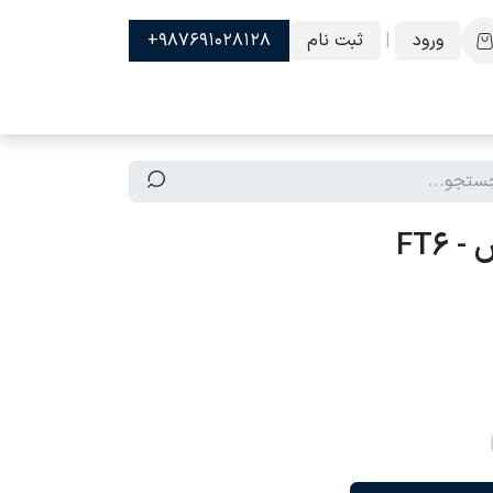
ورود
|
ثبت نام
987691028128+
FT6