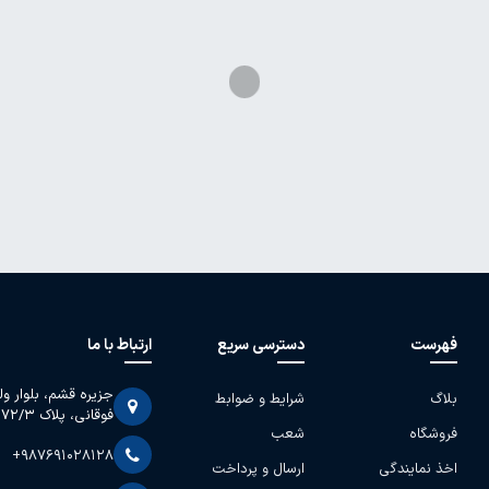
فهرست
دسترسی سریع
ارتباط با ما
جزیره قشم، بلوار و
بلاگ
شرایط و ضوابط
فوقانی، پلاک 2072/3
فروشگاه
شعب
+987691028128
اخذ نمایندگی
ارسال و پرداخت