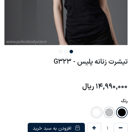
تیشرت زنانه پلیس - G323
14,990,000
ریال
رنگ
افزودن به سبد خرید