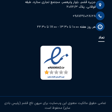
جزیره قشم، بلوار ولیعصر، مجتمع تجاری ستاره، طبقه
فوقانی، پلاک 2072/3
+987691028128
هر روز هفته 10:00 تا 13:30 - 17:00 تا 22:30
نماد
تمامی حقوق مالکیت معنوی این وب‌سایت برای
میهن تاج قشم (پلیس بادی
سایز)
محفوظ است.