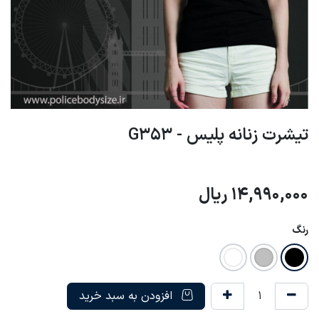
تیشرت زنانه پلیس - G353
14,990,000
ریال
رنگ
افزودن به سبد خرید