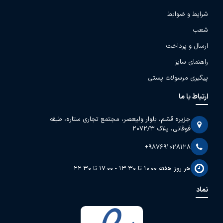
شرایط و ضوابط
شعب
ارسال و پرداخت
راهنمای سایز
پیگیری مرسولات پستی
ارتباط با ما
جزیره قشم، بلوار ولیعصر، مجتمع تجاری ستاره، طبقه
فوقانی، پلاک 2072/3
+987691028128
هر روز هفته 10:00 تا 13:30 - 17:00 تا 22:30
نماد