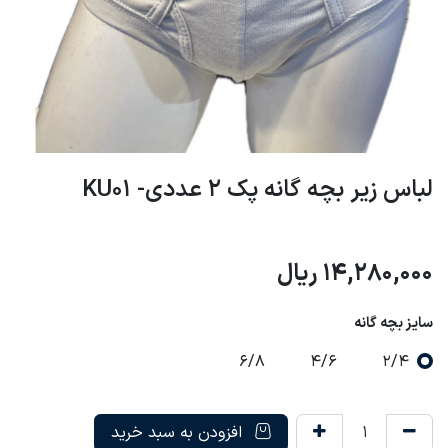
لباس زیر بچه گانه پک 2 عددی- KU01
14,280,000
ریال
سایز بچه گانه
6/8
4/6
2/4
افزودن به سبد خرید