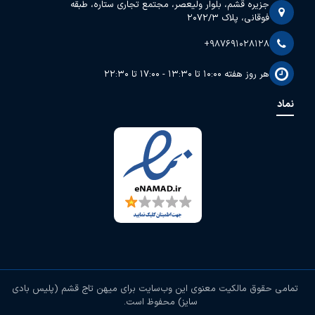
جزیره قشم، بلوار ولیعصر، مجتمع تجاری ستاره، طبقه
فوقانی، پلاک 2072/3
+987691028128
هر روز هفته 10:00 تا 13:30 - 17:00 تا 22:30
نماد
تمامی حقوق مالکیت معنوی این وب‌سایت برای
میهن تاج قشم (پلیس بادی
سایز)
محفوظ است.