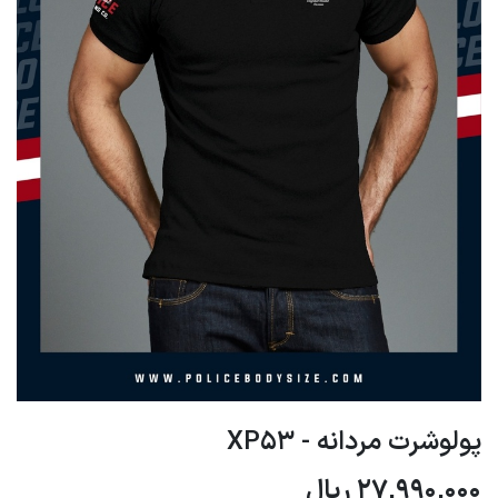
پولوشرت مردانه - XP53
27,990,000
ریال