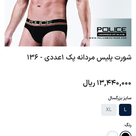
شورت پلیس مردانه پک 1عددی - 136
13,440,000
ریال
سایز بزرگسال
XL
L
رنگ