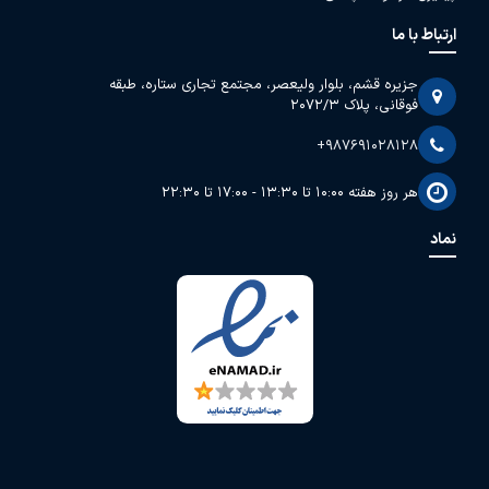
ارتباط با ما
جزیره قشم، بلوار ولیعصر، مجتمع تجاری ستاره، طبقه
فوقانی، پلاک 2072/3
+987691028128
هر روز هفته 10:00 تا 13:30 - 17:00 تا 22:30
نماد