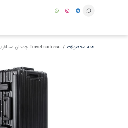
رف نظر و مشاهده محتوا
همه محصولات
Travel suitcase چمدان مسافرتی FL-T1-B