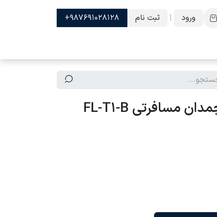
ورود
|
ثبت نام
987691028128+