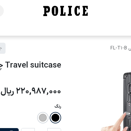
خانه
فروشگاه
محصولات
برندهای ما
تماس با ما
Travel suitcase چمدان مسافرتی FL-T1-B
220,987,000
ریال
رنگ