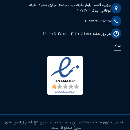
جزیره قشم، بلوار ولیعصر، مجتمع تجاری ستاره، طبقه
فوقانی، پلاک 2072/3
+987691028128
هر روز هفته 10:00 تا 13:30 - 17:00 تا 22:30
نماد
تمامی حقوق مالکیت معنوی این وب‌سایت برای
میهن تاج قشم (پلیس بادی
سایز)
محفوظ است.