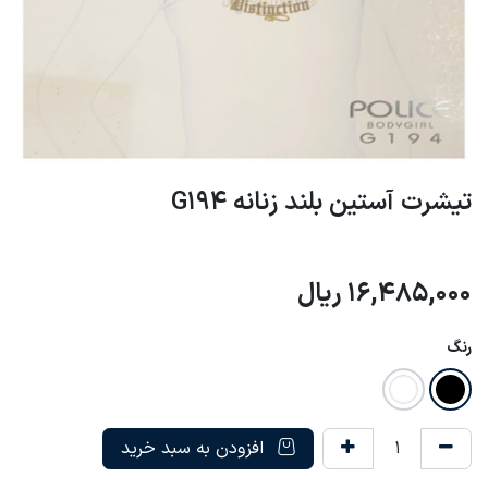
تیشرت آستین بلند زنانه G194
16,485,000
ریال
رنگ
افزودن به سبد خرید