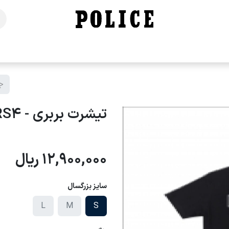
خانه
فروشگاه
محصولات
برندهای ما
تماس با ما
تیشرت بربری - BRS4
12,900,000
ریال
سایز بزرگسال
L
M
S