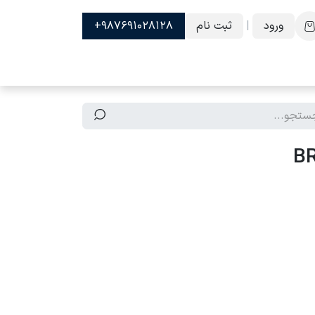
ورود
|
ثبت نام
987691028128+