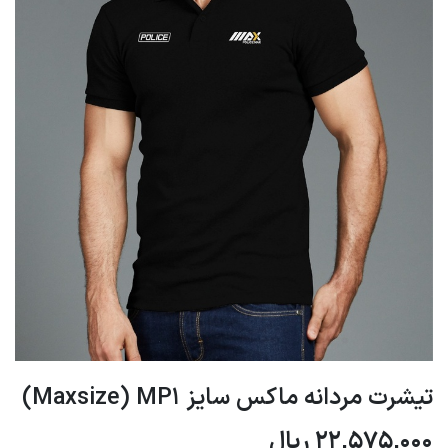
تیشرت مردانه ماکس سایز Maxsize) MP1)
22,575,000
ریال