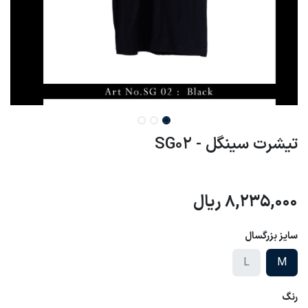
تیشرت سینگل - SG02
8,235,000
ریال
سایز بزرگسال
L
M
رنگ