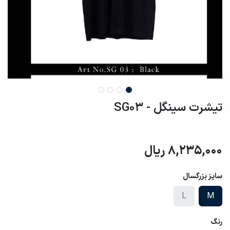
تیشرت سینگل - SG03
8,235,000
ریال
سایز بزرگسال
L
M
رنگ