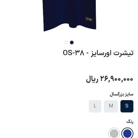
تیشرت اورسایز - OS-38
26,900,000
ریال
سایز بزرگسال
L
M
S
رنگ