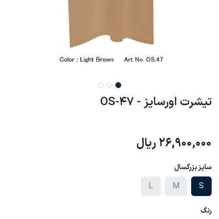
تیشرت اورسایز - OS-47
26,900,000
ریال
سایز بزرگسال
L
M
S
رنگ