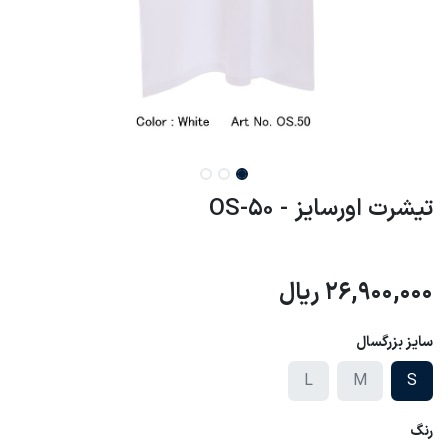
تیشرت اورسایز - OS-50
26,900,000
ریال
سایز بزرگسال
L
M
S
رنگ